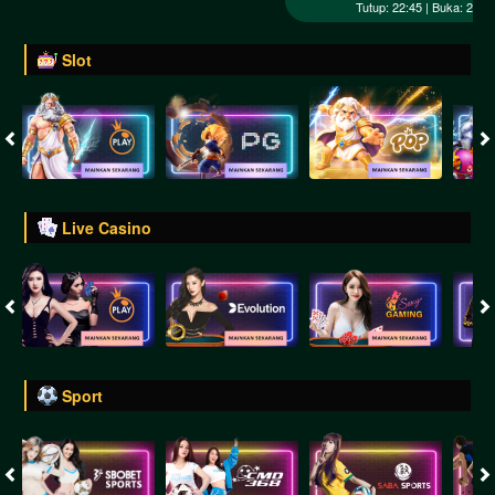
Tutup: 22:45 | Buka: 23:0
Slot
Live Casino
Sport