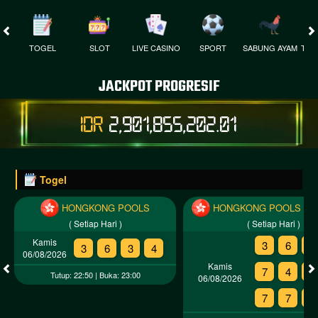
TOGEL
SLOT
LIVE CASINO
SPORT
SABUNG AYAM
TEM
JACKPOT PROGRESIF
IDR
2,901,855,207.45
Togel
HONGKONG POOLS
HONGKONG POOLS 1,2,
( Setiap Hari )
( Setiap Hari )
Kamis
3
6
3
3
6
3
4
06/08/2026
Kamis
7
4
0
Tutup: 22:50 | Buka: 23:00
06/08/2026
7
7
1