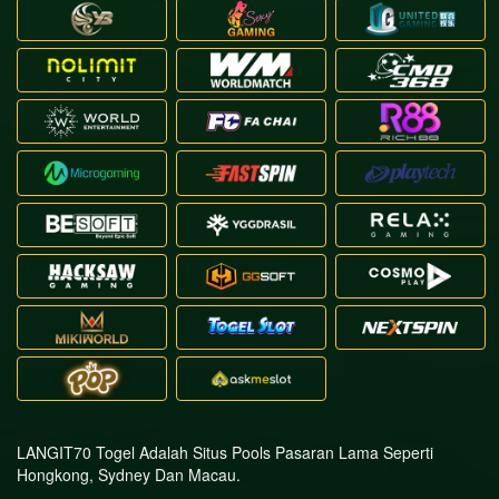
LANGIT70 Togel Adalah Situs Pools Pasaran Lama Seperti
Hongkong, Sydney Dan Macau.