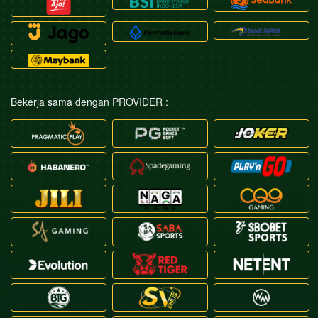
Bekerja sama dengan PROVIDER :