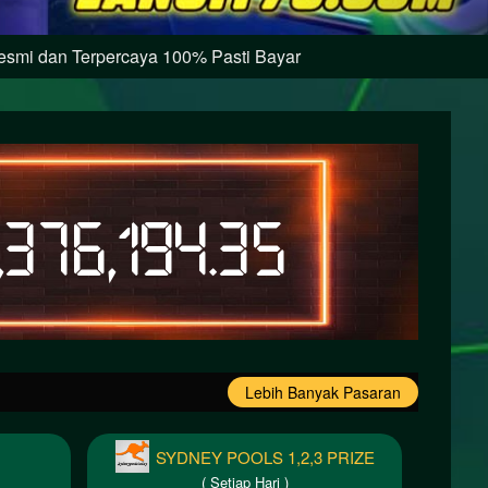
 Terpercaya 100% Pasti Bayar
,376,217.16
Lebih Banyak Pasaran
SYDNEY POOLS 1,2,3 PRIZE
( Setiap Hari )