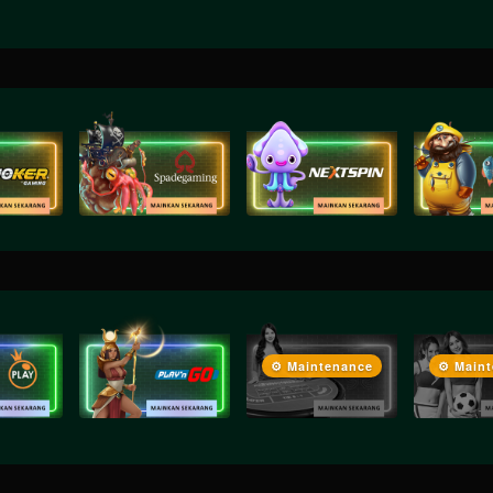
⚙ Maintenance
⚙ Main