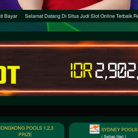
Selamat Datang Di Situs Judi Slot Online Terbaik Resmi dan
IDR
2,902
HONGKONG POOLS 1,2,3
SYDNEY POOLS
PRIZE
( Setiap Hari )