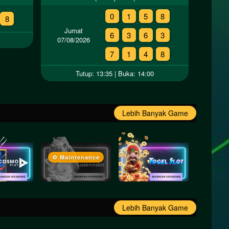
0
1
5
8
8
Jumat
6
3
6
3
07/08/2026
7
1
4
8
Tutup: 13:35 | Buka: 14:00
Lebih Banyak Game
⚙ Maintenance
Lebih Banyak Game