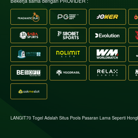
Bekerja sama dengan PROVIDER :
LANGIT70 Togel Adalah Situs Pools Pasaran Lama Seperti Hon