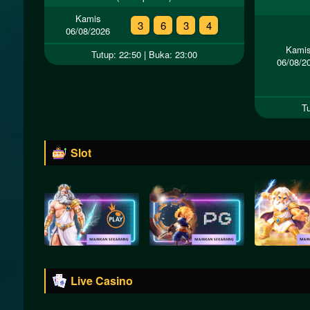
Kamis
3
6
3
4
06/08/2026
Kami
Tutup: 22:50 | Buka: 23:00
06/08/2
Tu
Slot
Live Casino