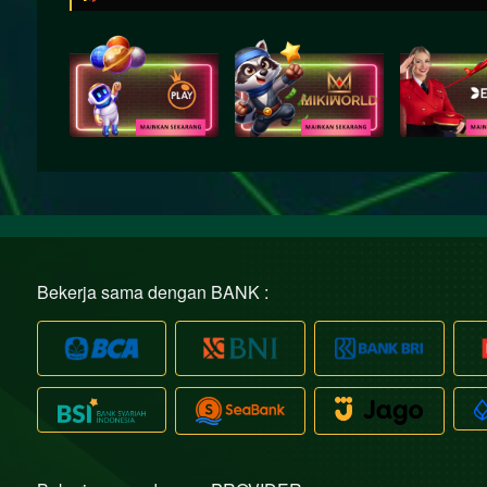
Bekerja sama dengan BANK :