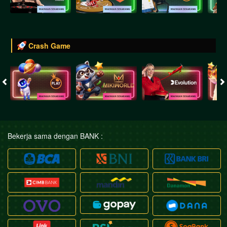
Crash Game
Bekerja sama dengan BANK :