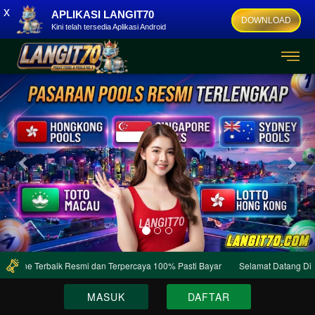
x
APLIKASI LANGIT70
DOWNLOAD
Kini telah tersedia Aplikasi Android
Previous
Nex
 Online Terbaik Resmi dan Terpercaya 100% Pasti Bayar
Selamat Datang Di Sit
MASUK
DAFTAR