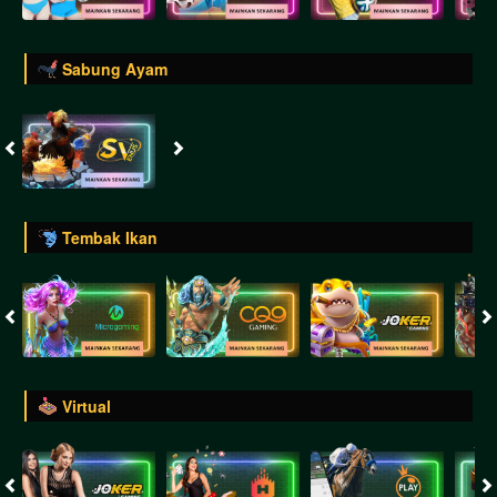
Sabung Ayam
Tembak Ikan
Virtual