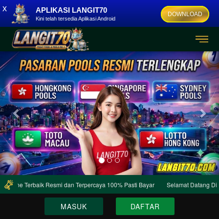
x
APLIKASI LANGIT70
DOWNLOAD
Kini telah tersedia Aplikasi Android
Previous
Nex
 Online Terbaik Resmi dan Terpercaya 100% Pasti Bayar
Selamat Datang Di Sit
MASUK
DAFTAR