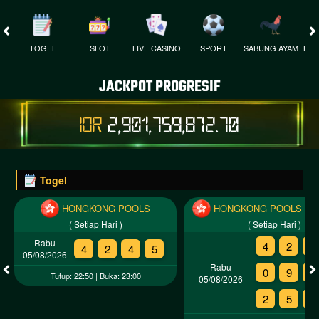
TOGEL
SLOT
LIVE CASINO
SPORT
SABUNG AYAM
TEM
JACKPOT PROGRESIF
IDR
2,901,759,877.50
Togel
HONGKONG POOLS
HONGKONG POOLS 1,2,
( Setiap Hari )
( Setiap Hari )
Rabu
4
2
4
4
2
4
5
05/08/2026
Rabu
0
9
8
Tutup: 22:50 | Buka: 23:00
05/08/2026
2
5
1