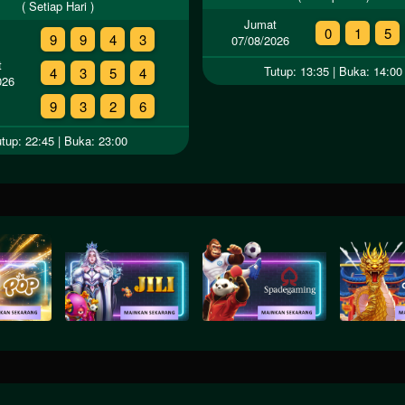
( Setiap Hari )
Jumat
0
1
5
9
9
4
3
07/08/2026
t
Tutup: 13:35 | Buka: 14:00
4
3
5
4
026
9
3
2
6
tup: 22:45 | Buka: 23:00