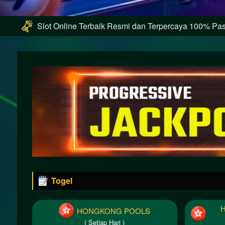
di Slot Online Terbaik Resmi dan Terpercaya 100% Pasti Bayar
Togel
HONGKONG POOLS
( Setiap Hari )