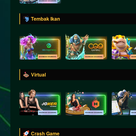
Tembak Ikan
Virtual
Crash Game