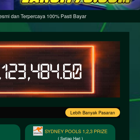
an Terpercaya 100% Pasti Bayar
,123,503.88
Lebih Banyak Pasaran
SYDNEY POOLS 1,2,3 PRIZE
( Setiap Hari )