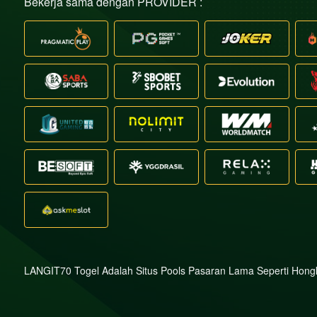
Bekerja sama dengan PROVIDER :
LANGIT70 Togel Adalah Situs Pools Pasaran Lama Seperti Hon