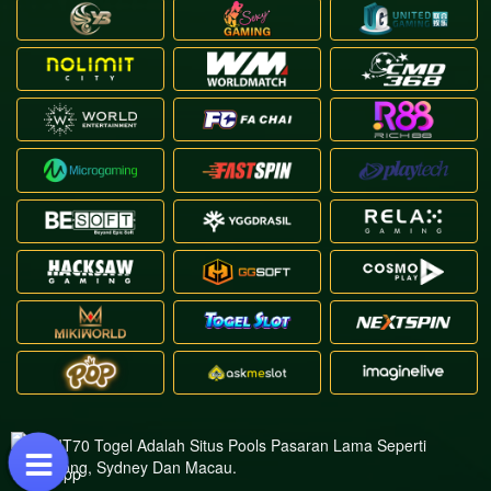
LANGIT70 Togel Adalah Situs Pools Pasaran Lama Seperti
Hongkong, Sydney Dan Macau.