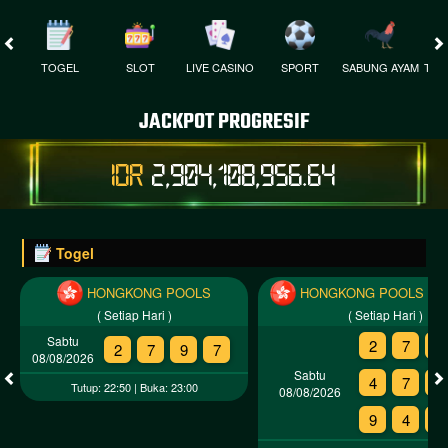
TOGEL
SLOT
LIVE CASINO
SPORT
SABUNG AYAM
TEM
JACKPOT PROGRESIF
IDR
2,904,108,961.43
Togel
HONGKONG POOLS
HONGKONG POOLS 1,2,
( Setiap Hari )
( Setiap Hari )
Sabtu
2
7
9
2
7
9
7
08/08/2026
Sabtu
4
7
1
Tutup: 22:50 | Buka: 23:00
08/08/2026
9
4
7