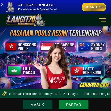
x
APLIKASI LANGIT70
DOWNLOAD
Kini telah tersedia Aplikasi Android
Previous
Nex
 Online Terbaik Resmi dan Terpercaya 100% Pasti Bayar
Selamat Datang Di Sit
MASUK
DAFTAR