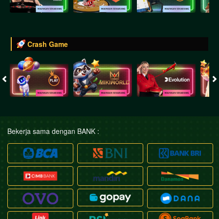
Crash Game
Bekerja sama dengan BANK :