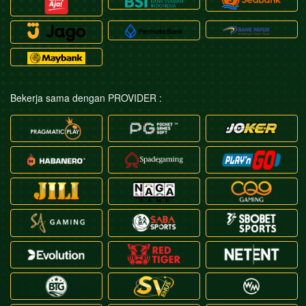
Bekerja sama dengan PROVIDER :