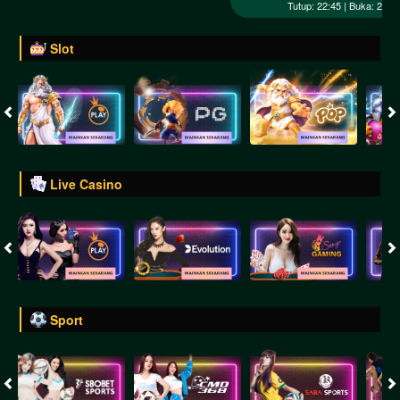
Tutup: 22:45 | Buka: 23:0
Slot
Live Casino
Sport