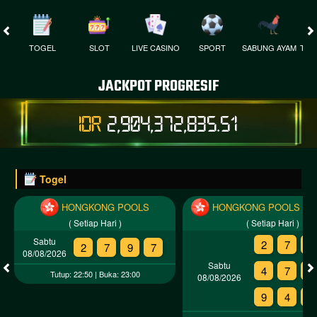
TOGEL
SLOT
LIVE CASINO
SPORT
SABUNG AYAM
TEM
JACKPOT PROGRESIF
IDR
2,904,372,839.72
Togel
HONGKONG POOLS
HONGKONG POOLS 1,2,
( Setiap Hari )
( Setiap Hari )
Sabtu
2
7
9
2
7
9
7
08/08/2026
Sabtu
4
7
1
Tutup: 22:50 | Buka: 23:00
08/08/2026
9
4
7