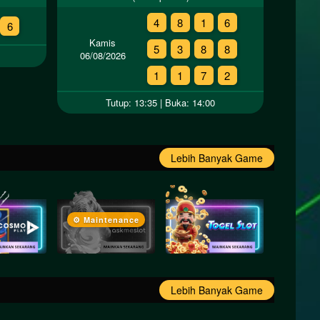
4
8
1
6
6
Kamis
5
3
8
8
06/08/2026
1
1
7
2
Tutup: 13:35 | Buka: 14:00
Lebih Banyak Game
⚙ Maintenance
Lebih Banyak Game