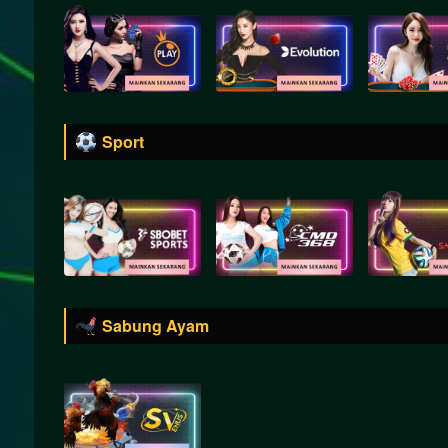
Sport
Sabung Ayam