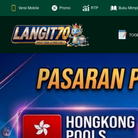
Versi Mobile
Promo
RTP
Buku Mimp
TOG
Previous