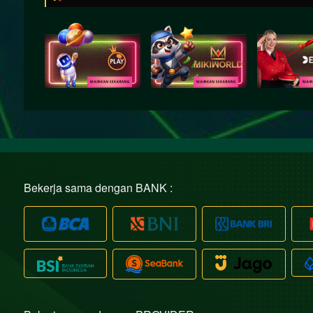
Bekerja sama dengan BANK :