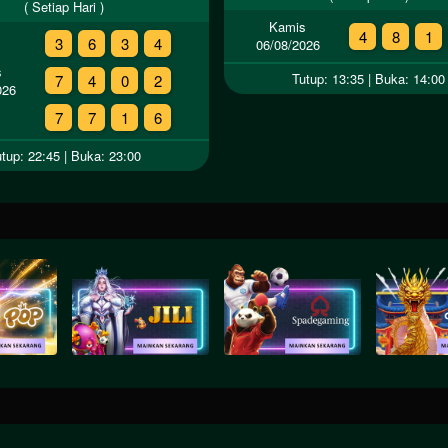
( Setiap Hari )
Kamis
4
8
1
3
6
3
4
06/08/2026
s
Tutup: 13:35 | Buka: 14:00
7
4
0
2
026
7
7
1
6
tup: 22:45 | Buka: 23:00