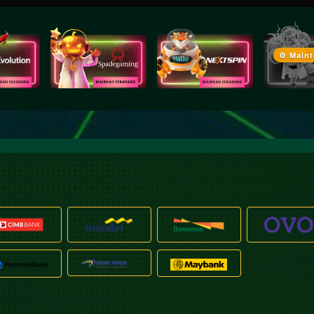
⚙ Main