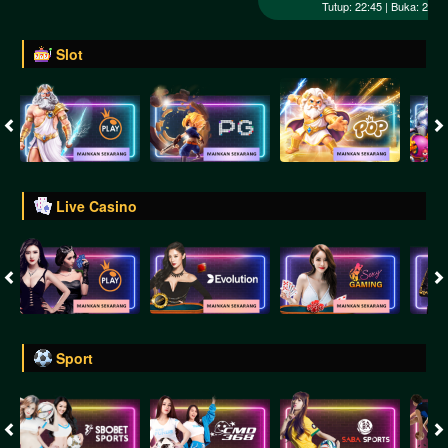
Tutup: 22:45 | Buka: 23:0
Slot
Live Casino
Sport