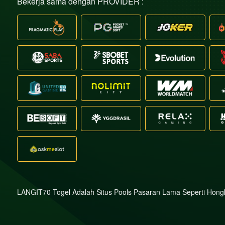
Bekerja sama dengan PROVIDER :
LANGIT70 Togel Adalah Situs Pools Pasaran Lama Seperti Hon