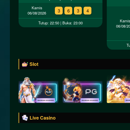
Kamis
3
6
3
4
06/08/2026
Kami
Tutup: 22:50 | Buka: 23:00
06/08/2
Tu
Slot
Live Casino