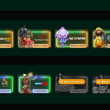
⚙ Maintenance
⚙ Main