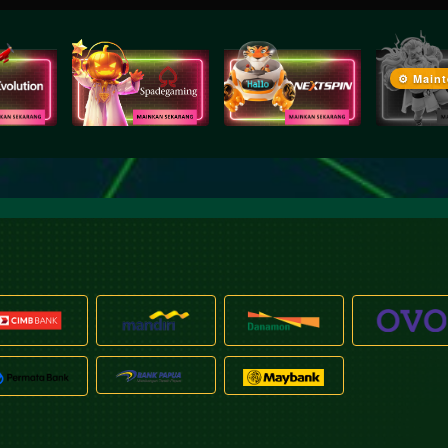
⚙ Main