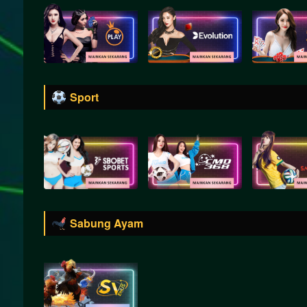
Sport
Sabung Ayam