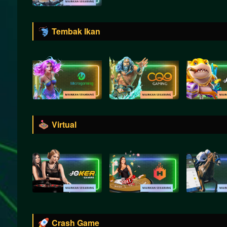
Tembak Ikan
Virtual
Crash Game