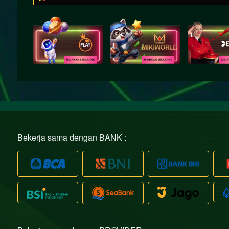
Bekerja sama dengan BANK :