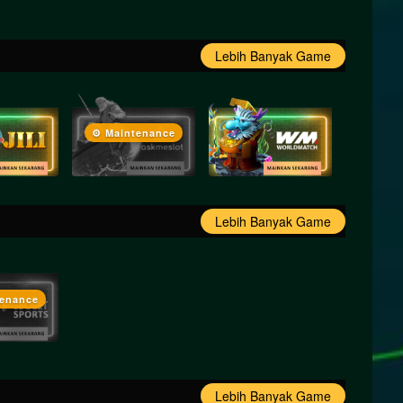
Lebih Banyak Game
⚙ Maintenance
Lebih Banyak Game
tenance
Lebih Banyak Game