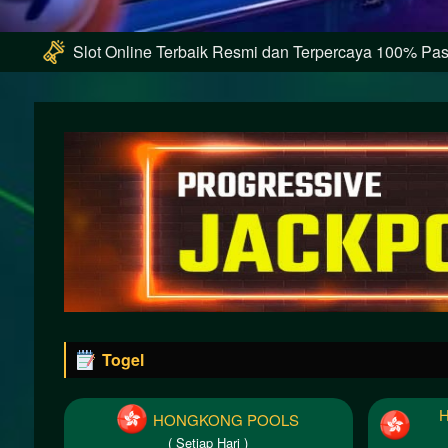
udi Slot Online Terbaik Resmi dan Terpercaya 100% Pasti Baya
Togel
HONGKONG POOLS
( Setiap Hari )