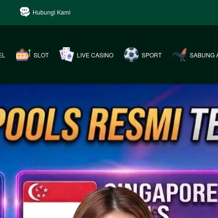
i
Hubungi Kami
EL
SLOT
LIVE CASINO
SPORT
SABUNG 