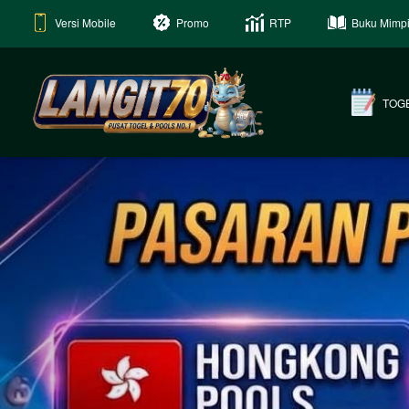
Versi Mobile
Promo
RTP
Buku Mimp
TOG
Previous