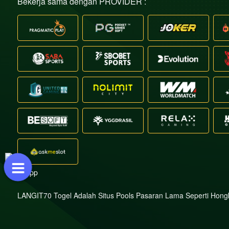
Bekerja sama dengan PROVIDER :
LANGIT70 Togel Adalah Situs Pools Pasaran Lama Seperti Hon