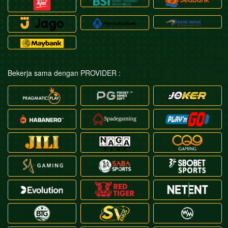
Bekerja sama dengan PROVIDER :