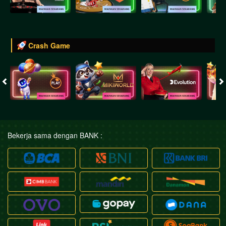
Crash Game
Bekerja sama dengan BANK :