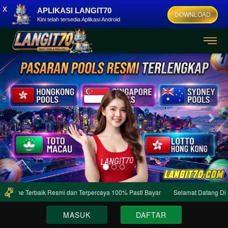
x
APLIKASI LANGIT70
DOWNLOAD
Kini telah tersedia Aplikasi Android
Previous
Nex
 Online Terbaik Resmi dan Terpercaya 100% Pasti Bayar
Selamat Datang Di Sit
MASUK
DAFTAR