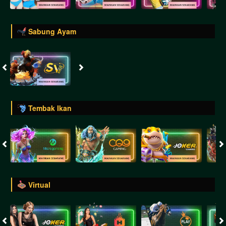
Sabung Ayam
Tembak Ikan
Virtual