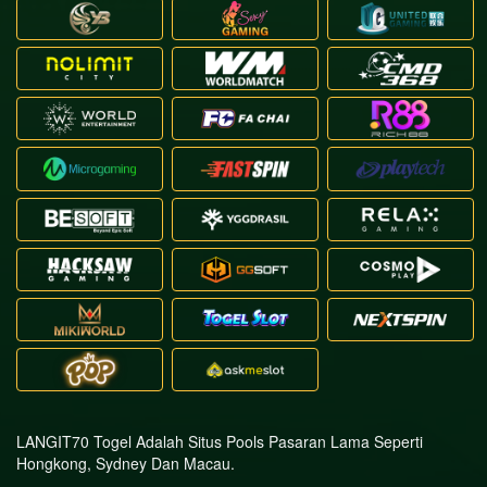
LANGIT70 Togel Adalah Situs Pools Pasaran Lama Seperti
Hongkong, Sydney Dan Macau.