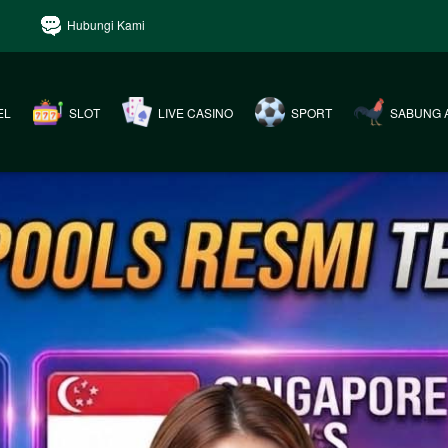
i
Hubungi Kami
EL
SLOT
LIVE CASINO
SPORT
SABUNG 