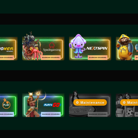
⚙ Maintenance
⚙ Main