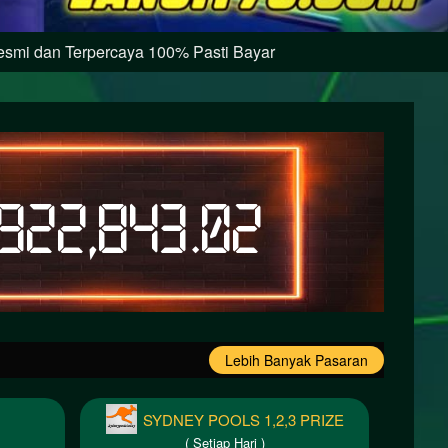
n Terpercaya 100% Pasti Bayar
,922,863.42
Lebih Banyak Pasaran
SYDNEY POOLS 1,2,3 PRIZE
( Setiap Hari )