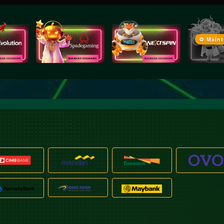
⚙ Main