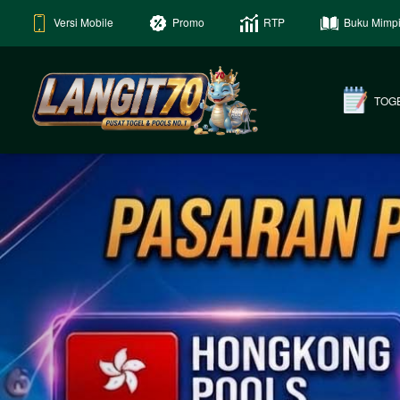
Versi Mobile
Promo
RTP
Buku Mimp
TOG
Previous