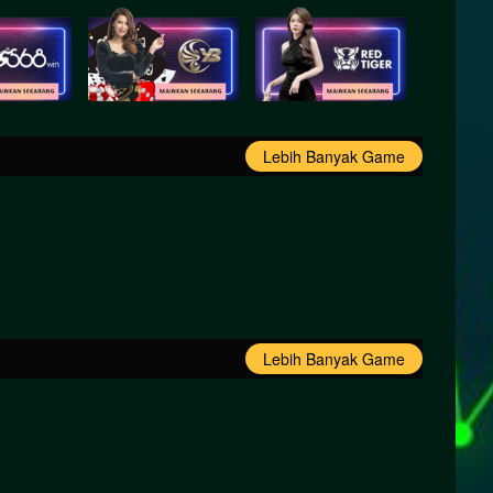
Lebih Banyak Game
Lebih Banyak Game