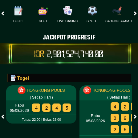
TOGEL
SLOT
LIVE CASINO
SPORT
SABUNG AYAM
TEM
JACKPOT PROGRESIF
IDR
2,901,524,744.65
Togel
HONGKONG POOLS
HONGKONG POOLS 1,2,
( Setiap Hari )
( Setiap Hari )
Rabu
4
2
4
4
2
4
5
05/08/2026
Rabu
0
9
8
Tutup: 22:50 | Buka: 23:00
05/08/2026
2
5
1