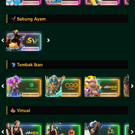
Sabung Ayam
Tembak Ikan
Virtual