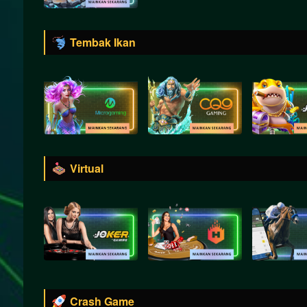
Tembak Ikan
Virtual
Crash Game