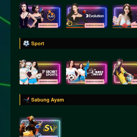
Sport
Sabung Ayam