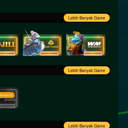
Lebih Banyak Game
Lebih Banyak Game
tenance
Lebih Banyak Game