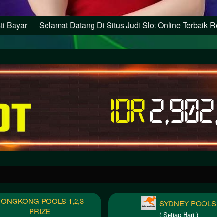
r
Selamat Datang Di Situs Judi Slot Online Terbaik Resmi d
IDR
2,902
HONGKONG POOLS 1,2,3
SYDNEY POOLS
PRIZE
( Setiap Hari )