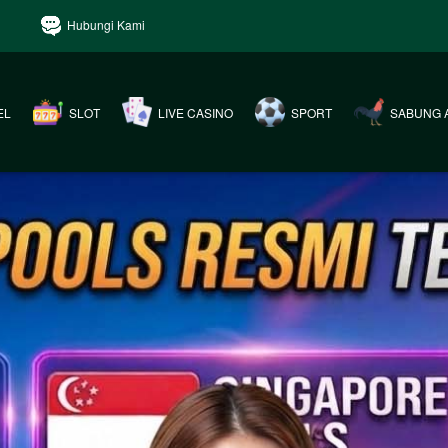
i
Hubungi Kami
EL
SLOT
LIVE CASINO
SPORT
SABUNG 