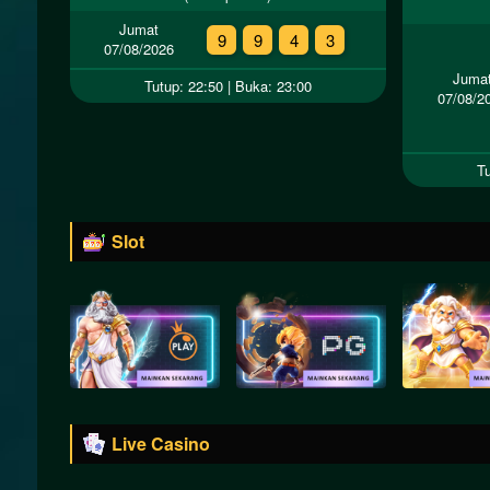
Jumat
9
9
4
3
07/08/2026
Juma
Tutup: 22:50 | Buka: 23:00
07/08/2
Tu
Slot
Live Casino