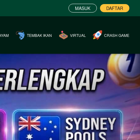
MASUK
DAFTAR
AYAM
TEMBAK IKAN
VIRTUAL
CRASH GAME
Next