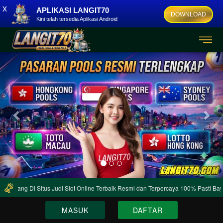
x
APLIKASI LANGIT70
DOWNLOAD
Kini telah tersedia Aplikasi Android
Previous
Nex
Datang Di Situs Judi Slot Online Terbaik Resmi dan Terpercaya 100% Pasti Bayar
MASUK
DAFTAR