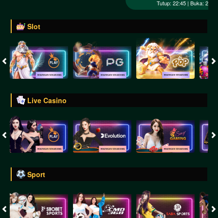
Tutup: 22:45 | Buka: 23:0
Slot
Live Casino
Sport