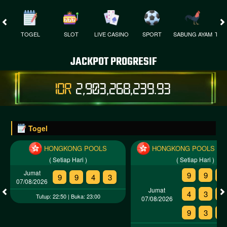
TOGEL
SLOT
LIVE CASINO
SPORT
SABUNG AYAM
TEM
JACKPOT PROGRESIF
IDR
2,903,268,244.79
Togel
HONGKONG POOLS
HONGKONG POOLS 1,2,
( Setiap Hari )
( Setiap Hari )
Jumat
9
9
4
9
9
4
3
07/08/2026
Jumat
4
3
5
Tutup: 22:50 | Buka: 23:00
07/08/2026
9
3
2