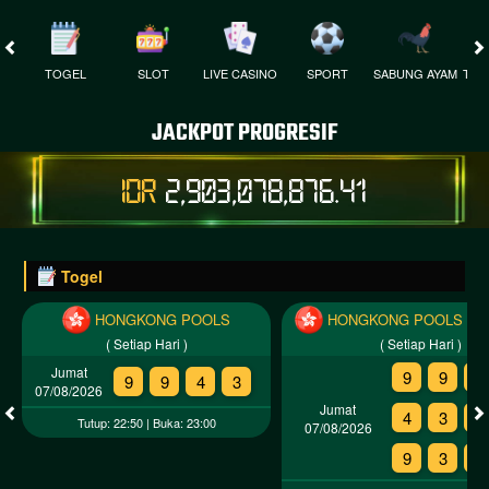
TOGEL
SLOT
LIVE CASINO
SPORT
SABUNG AYAM
TEM
JACKPOT PROGRESIF
IDR
2,903,078,881.21
Togel
HONGKONG POOLS
HONGKONG POOLS 1,2,
( Setiap Hari )
( Setiap Hari )
Jumat
9
9
4
9
9
4
3
07/08/2026
Jumat
4
3
5
Tutup: 22:50 | Buka: 23:00
07/08/2026
9
3
2