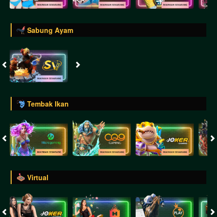
Sabung Ayam
Tembak Ikan
Virtual