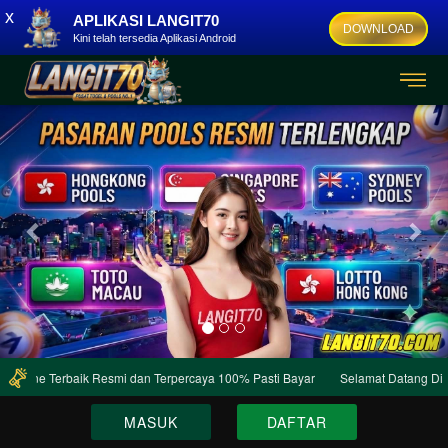
x
APLIKASI LANGIT70
DOWNLOAD
Kini telah tersedia Aplikasi Android
Previous
Nex
 Online Terbaik Resmi dan Terpercaya 100% Pasti Bayar
Selamat Datang Di Sit
MASUK
DAFTAR