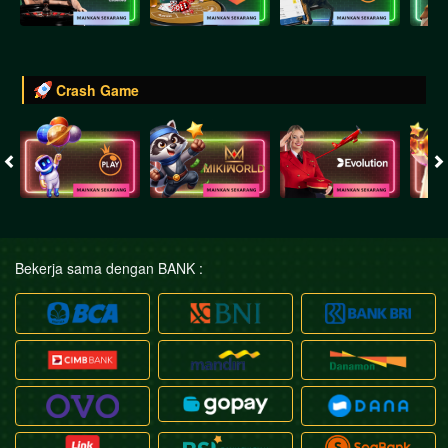
Crash Game
Bekerja sama dengan BANK :