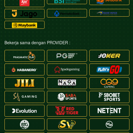
Bekerja sama dengan PROVIDER :