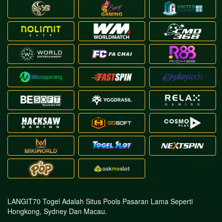
LANGIT70 Togel Adalah Situs Pools Pasaran Lama Seperti
Hongkong, Sydney Dan Macau.