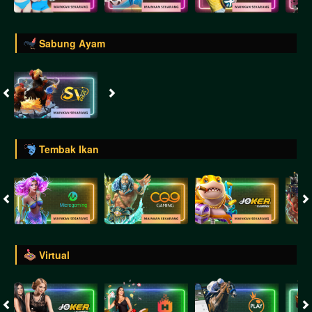
Sabung Ayam
Tembak Ikan
Virtual