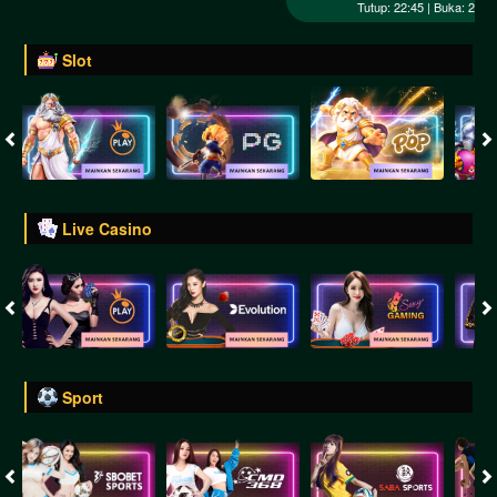
Tutup: 22:45 | Buka: 23:0
Slot
Live Casino
Sport