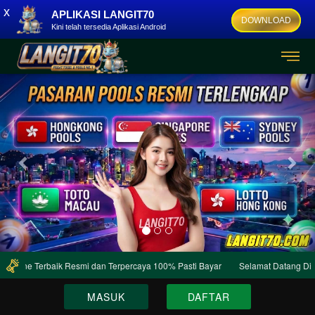
x
APLIKASI LANGIT70
DOWNLOAD
Kini telah tersedia Aplikasi Android
Previous
Nex
 Online Terbaik Resmi dan Terpercaya 100% Pasti Bayar
Selamat Datang Di Sit
MASUK
DAFTAR