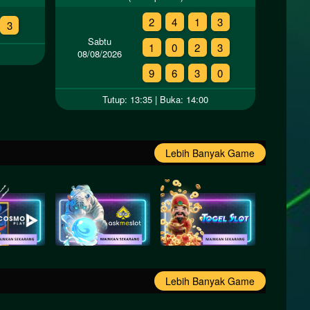
2
4
1
3
3
Sabtu
1
0
2
3
08/08/2026
9
6
3
0
Tutup: 13:35 | Buka: 14:00
Lebih Banyak Game
Lebih Banyak Game