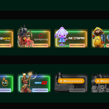
⚙ Maintenance
⚙ Main