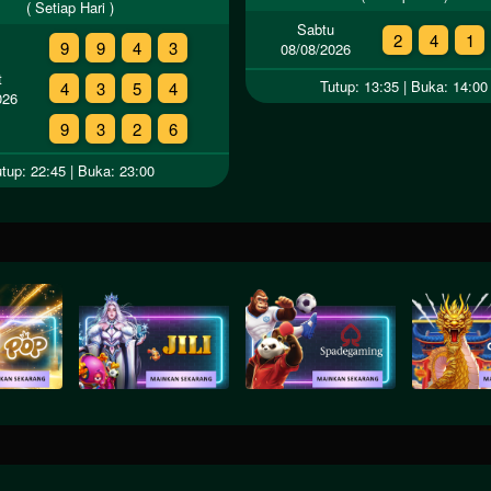
( Setiap Hari )
Sabtu
2
4
1
9
9
4
3
08/08/2026
t
Tutup: 13:35 | Buka: 14:00
4
3
5
4
026
9
3
2
6
tup: 22:45 | Buka: 23:00