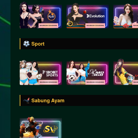
Sport
Sabung Ayam