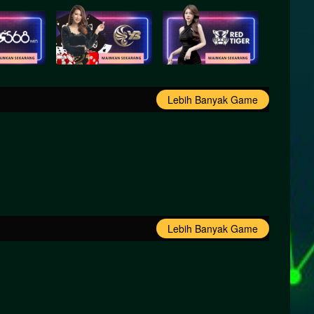
Lebih Banyak Game
Lebih Banyak Game