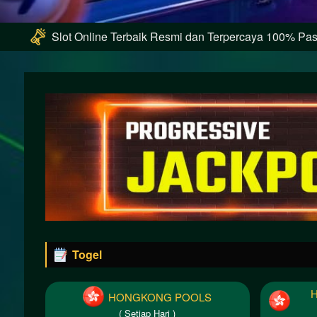
di Slot Online Terbaik Resmi dan Terpercaya 100% Pasti Bayar
Togel
HONGKONG POOLS
( Setiap Hari )