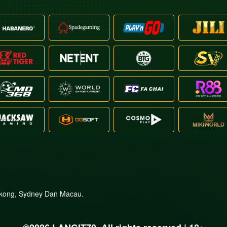
gkong, Sydney Dan Macau.