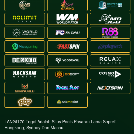
LANGIT70 Togel Adalah Situs Pools Pasaran Lama Seperti
Hongkong, Sydney Dan Macau.