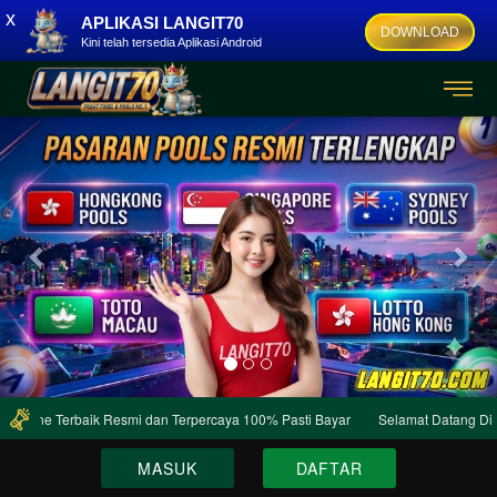
x
APLIKASI LANGIT70
DOWNLOAD
Kini telah tersedia Aplikasi Android
Previous
Nex
 Online Terbaik Resmi dan Terpercaya 100% Pasti Bayar
Selamat Datang Di Sit
MASUK
DAFTAR