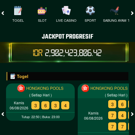
TOGEL
SLOT
LIVE CASINO
SPORT
SABUNG AYAM
TEM
JACKPOT PROGRESIF
IDR
2,902,423,811.22
Togel
HONGKONG POOLS
HONGKONG POOLS 1,2,
( Setiap Hari )
( Setiap Hari )
Kamis
3
6
3
3
6
3
4
06/08/2026
Kamis
7
4
0
Tutup: 22:50 | Buka: 23:00
06/08/2026
7
7
1