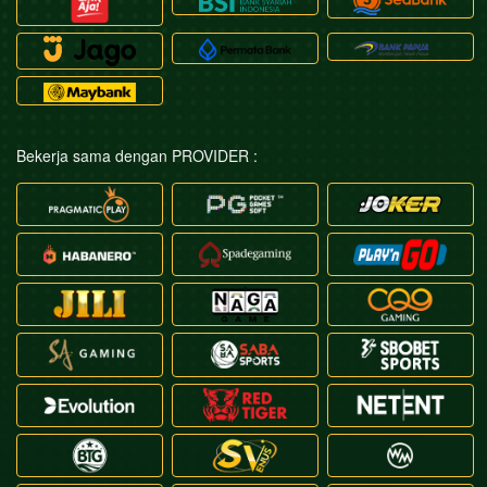
Bekerja sama dengan PROVIDER :