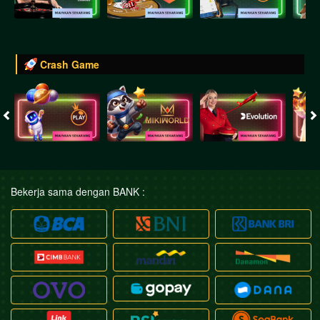
Crash Game
Bekerja sama dengan BANK :