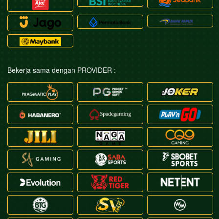
Bekerja sama dengan PROVIDER :