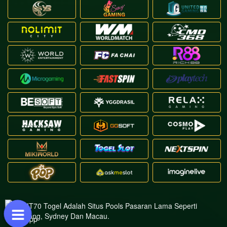
LANGIT70 Togel Adalah Situs Pools Pasaran Lama Seperti
Hongkong, Sydney Dan Macau.