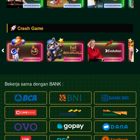
Crash Game
Bekerja sama dengan BANK :