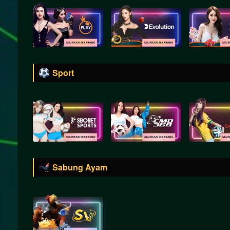
Sport
Sabung Ayam