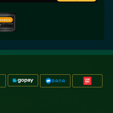
tenance