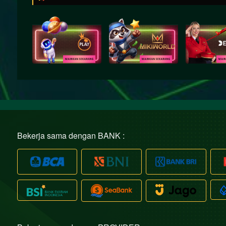
Bekerja sama dengan BANK :