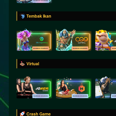
Tembak Ikan
Virtual
Crash Game