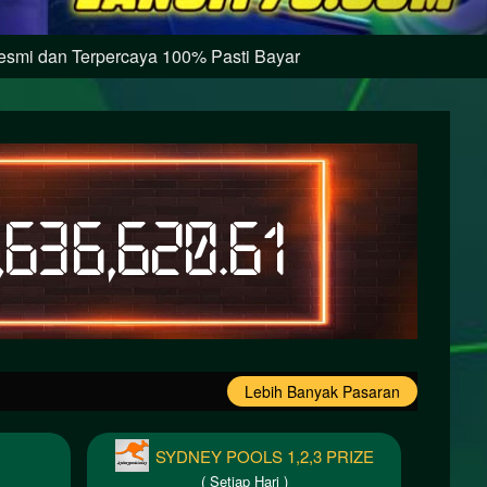
an Terpercaya 100% Pasti Bayar
,636,639.20
Lebih Banyak Pasaran
SYDNEY POOLS 1,2,3 PRIZE
( Setiap Hari )