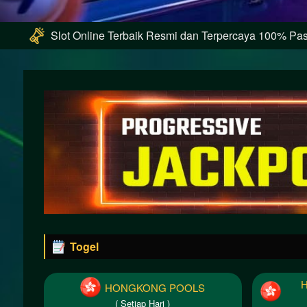
di Slot Online Terbaik Resmi dan Terpercaya 100% Pasti Bayar
Togel
HONGKONG POOLS
( Setiap Hari )