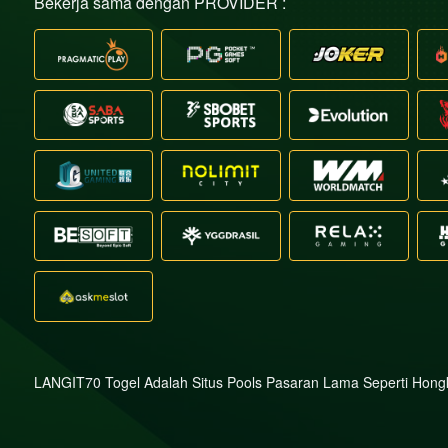
Bekerja sama dengan PROVIDER :
LANGIT70 Togel Adalah Situs Pools Pasaran Lama Seperti Hon