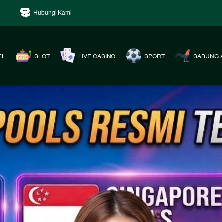
i
Hubungi Kami
EL
SLOT
LIVE CASINO
SPORT
SABUNG 