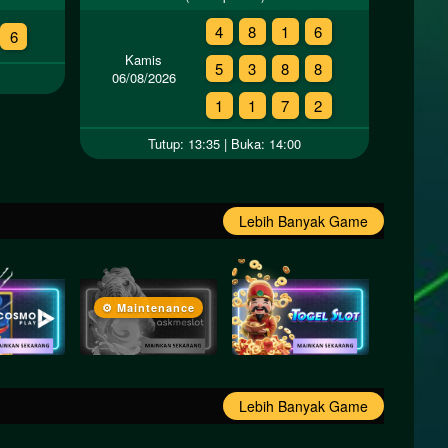
4
8
1
6
6
Kamis
5
3
8
8
06/08/2026
1
1
7
2
Tutup: 13:35 | Buka: 14:00
Lebih Banyak Game
⚙ Maintenance
Lebih Banyak Game