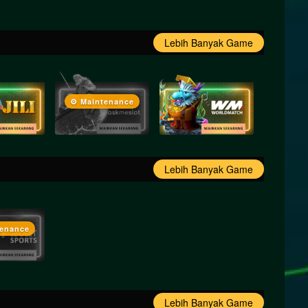
Lebih Banyak Game
⚙ Maintenance
Lebih Banyak Game
tenance
Lebih Banyak Game