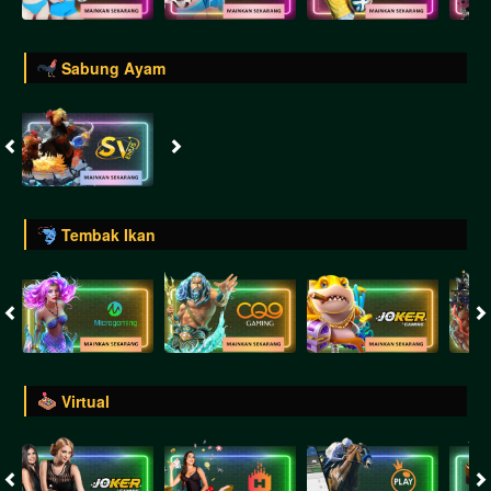
Sabung Ayam
Tembak Ikan
Virtual