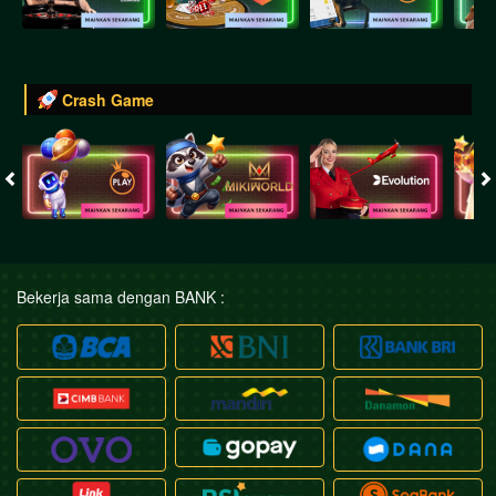
Crash Game
Bekerja sama dengan BANK :