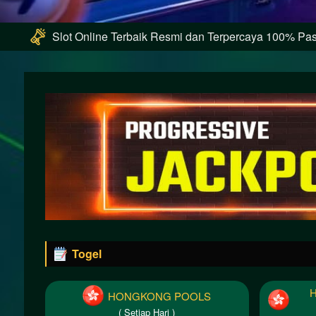
di Slot Online Terbaik Resmi dan Terpercaya 100% Pasti Bayar
Togel
HONGKONG POOLS
( Setiap Hari )