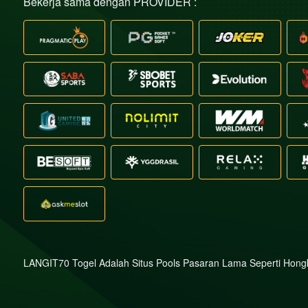
Bekerja sama dengan PROVIDER :
LANGIT70 Togel Adalah Situs Pools Pasaran Lama Seperti Hon