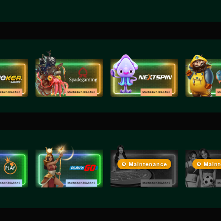
⚙ Maintenance
⚙ Main