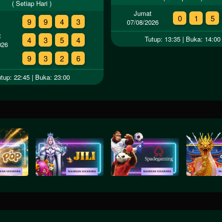
( Setiap Hari )
Jumat
0
1
5
9
9
4
3
07/08/2026
t
Tutup: 13:35 | Buka: 14:00
4
3
5
4
026
9
3
2
6
tup: 22:45 | Buka: 23:00