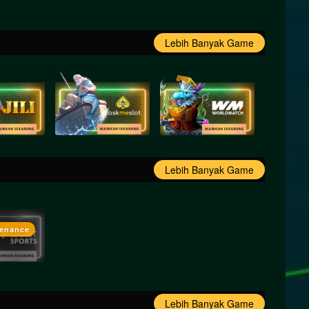
Lebih Banyak Game
Lebih Banyak Game
tenance
Lebih Banyak Game