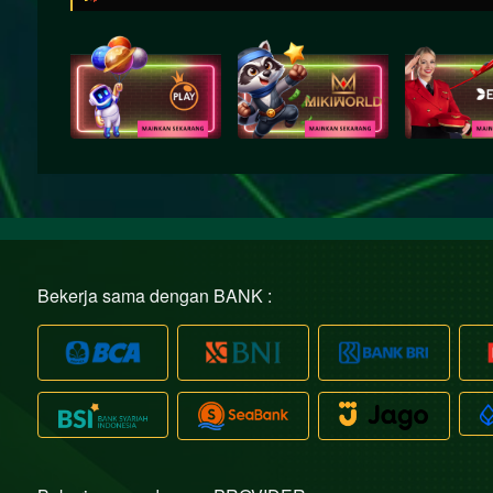
Bekerja sama dengan BANK :