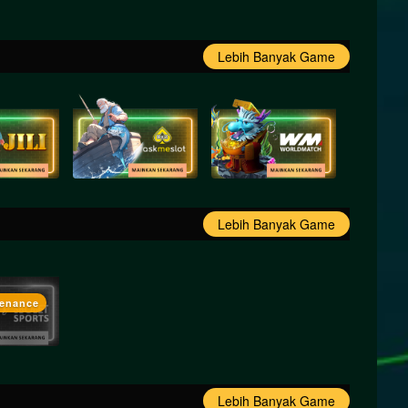
Lebih Banyak Game
Lebih Banyak Game
tenance
Lebih Banyak Game