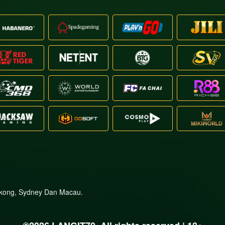
gkong, Sydney Dan Macau.