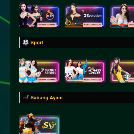
Sport
Sabung Ayam