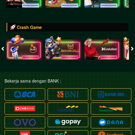
Crash Game
Bekerja sama dengan BANK :