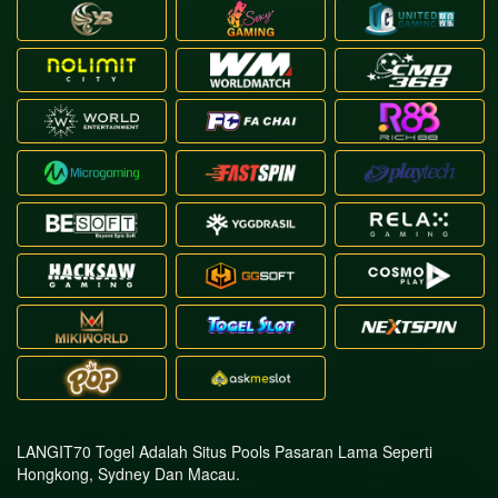
LANGIT70 Togel Adalah Situs Pools Pasaran Lama Seperti
Hongkong, Sydney Dan Macau.