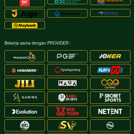
Bekerja sama dengan PROVIDER :