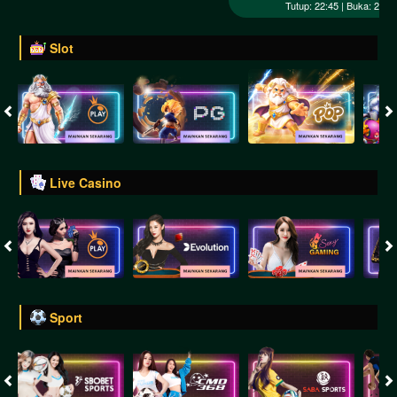
Tutup: 22:45 | Buka: 23:0
Slot
Live Casino
Sport