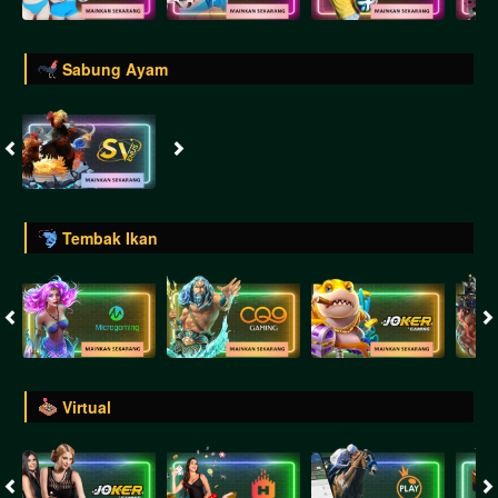
Sabung Ayam
Tembak Ikan
Virtual