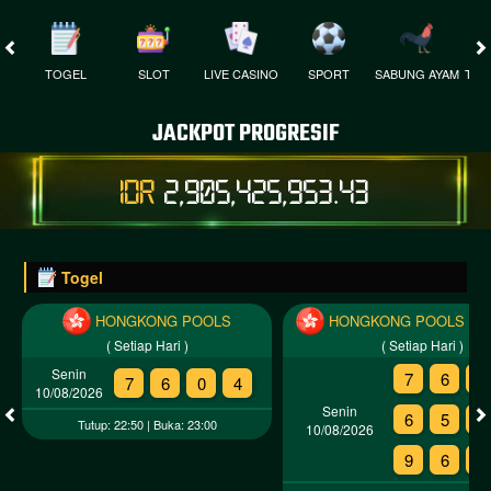
TOGEL
SLOT
LIVE CASINO
SPORT
SABUNG AYAM
TEM
JACKPOT PROGRESIF
IDR
2,905,425,958.25
Togel
HONGKONG POOLS
HONGKONG POOLS 1,2,
( Setiap Hari )
( Setiap Hari )
Senin
7
6
0
7
6
0
4
10/08/2026
Senin
6
5
0
Tutup: 22:50 | Buka: 23:00
10/08/2026
9
6
7