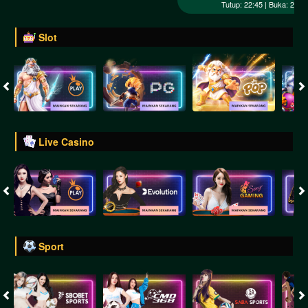
Tutup: 22:45 | Buka: 23:0
Slot
Live Casino
Sport