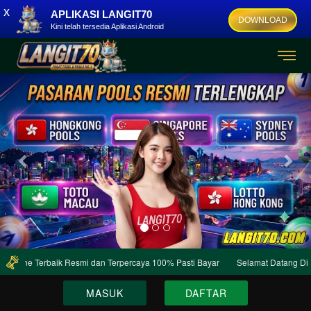
x
APLIKASI LANGIT70
DOWNLOAD
Kini telah tersedia Aplikasi Android
Previous
Nex
t Online Terbaik Resmi dan Terpercaya 100% Pasti Bayar
Selamat Datang Di Sit
MASUK
DAFTAR