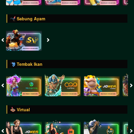
Sabung Ayam
Tembak Ikan
Virtual