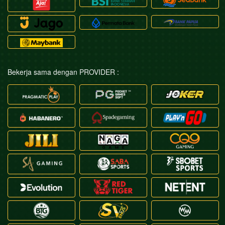
Bekerja sama dengan PROVIDER :