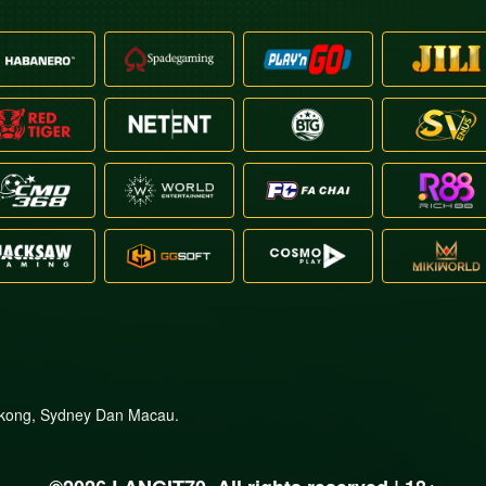
gkong, Sydney Dan Macau.