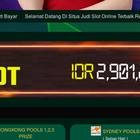
Selamat Datang Di Situs Judi Slot Online Terbaik Resmi d
IDR
2,901
HONGKONG POOLS 1,2,3
SYDNEY POOLS
PRIZE
( Setiap Hari )