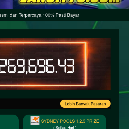
an Terpercaya 100% Pasti Bayar
,269,715.03
Lebih Banyak Pasaran
SYDNEY POOLS 1,2,3 PRIZE
( Setiap Hari )