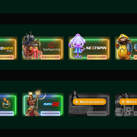
⚙ Maintenance
⚙ Main