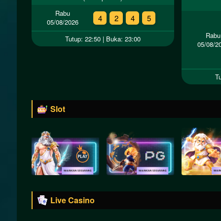
Rabu
4
2
4
5
05/08/2026
Rabu
Tutup: 22:50 | Buka: 23:00
05/08/2
Tu
Slot
Live Casino