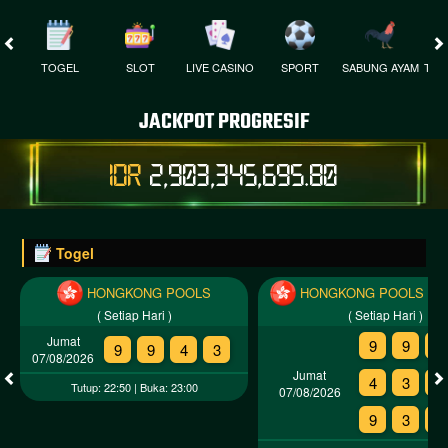
TOGEL
SLOT
LIVE CASINO
SPORT
SABUNG AYAM
TEM
JACKPOT PROGRESIF
IDR
2,903,345,701.00
Togel
HONGKONG POOLS
HONGKONG POOLS 1,2,
( Setiap Hari )
( Setiap Hari )
Jumat
9
9
4
9
9
4
3
07/08/2026
Jumat
4
3
5
Tutup: 22:50 | Buka: 23:00
07/08/2026
9
3
2