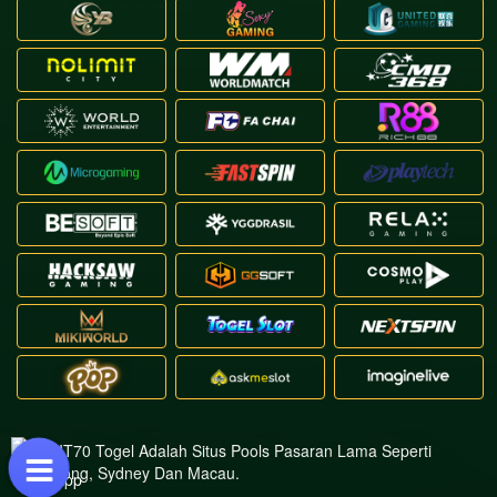
LANGIT70 Togel Adalah Situs Pools Pasaran Lama Seperti
Hongkong, Sydney Dan Macau.