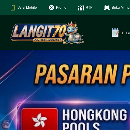
Versi Mobile
Promo
RTP
Buku Mimp
TOG
Previous