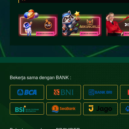
Bekerja sama dengan BANK :