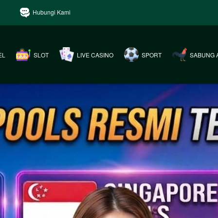
i
Hubungi Kami
EL
SLOT
LIVE CASINO
SPORT
SABUNG 