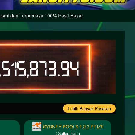
an Terpercaya 100% Pasti Bayar
,515,892.54
Lebih Banyak Pasaran
SYDNEY POOLS 1,2,3 PRIZE
( Setiap Hari )