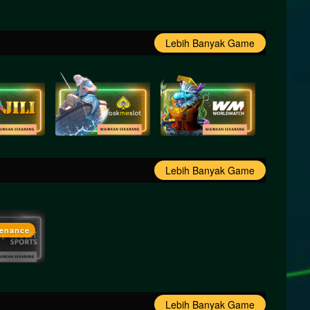
Lebih Banyak Game
Lebih Banyak Game
tenance
Lebih Banyak Game