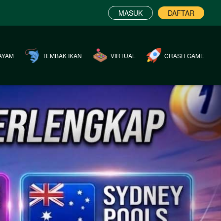
MASUK
DAFTAR
AYAM
TEMBAK IKAN
VIRTUAL
CRASH GAME
Next