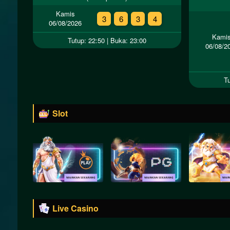
Kamis
3
6
3
4
06/08/2026
Kami
Tutup: 22:50 | Buka: 23:00
06/08/2
Tu
Slot
Live Casino