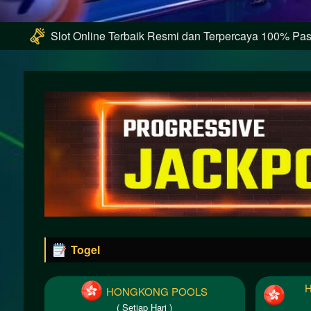
di Slot Online Terbaik Resmi dan Terpercaya 100% Pasti Bayar
Togel
HONGKONG POOLS
( Setiap Hari )