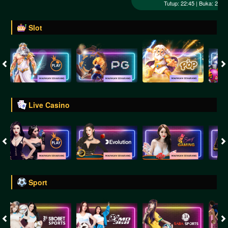
Tutup: 22:45 | Buka: 23:0
Slot
Live Casino
Sport