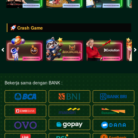
Crash Game
Bekerja sama dengan BANK :