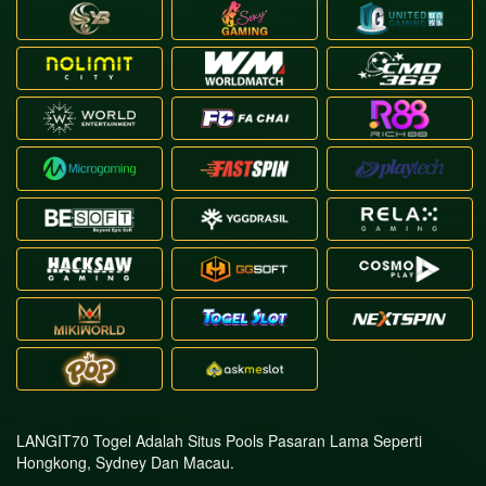
LANGIT70 Togel Adalah Situs Pools Pasaran Lama Seperti
Hongkong, Sydney Dan Macau.