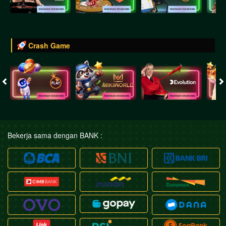
Crash Game
Bekerja sama dengan BANK :