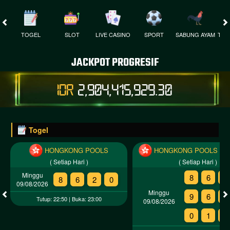
TOGEL
SLOT
LIVE CASINO
SPORT
SABUNG AYAM
TEM
JACKPOT PROGRESIF
IDR
2,904,415,934.63
Togel
HONGKONG POOLS
HONGKONG POOLS 1,2,
( Setiap Hari )
( Setiap Hari )
Minggu
8
6
2
8
6
2
0
09/08/2026
Minggu
9
6
2
Tutup: 22:50 | Buka: 23:00
09/08/2026
0
1
6