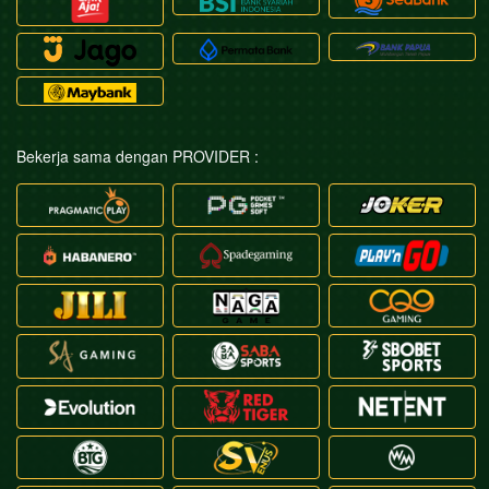
Bekerja sama dengan PROVIDER :