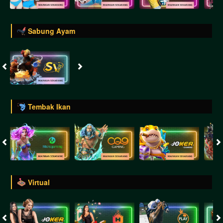
Sabung Ayam
Tembak Ikan
Virtual