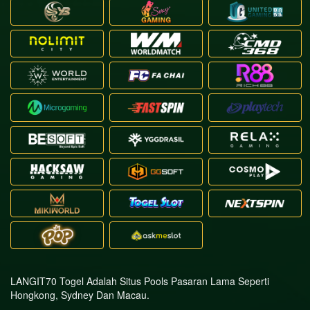
LANGIT70 Togel Adalah Situs Pools Pasaran Lama Seperti
Hongkong, Sydney Dan Macau.