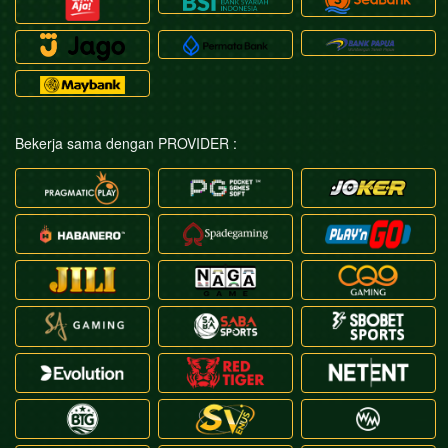
Bekerja sama dengan PROVIDER :