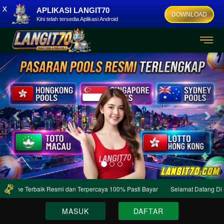
x
APLIKASI LANGIT70
DOWNLOAD
Kini telah tersedia Aplikasi Android
Previous
Nex
 Online Terbaik Resmi dan Terpercaya 100% Pasti Bayar
Selamat Datang Di Sit
MASUK
DAFTAR