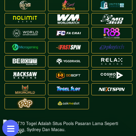
LANGIT70 Togel Adalah Situs Pools Pasaran Lama Seperti
Hongkong, Sydney Dan Macau.