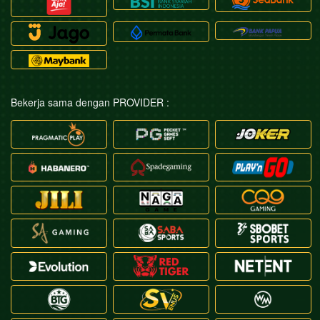
Bekerja sama dengan PROVIDER :