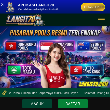
x
APLIKASI LANGIT70
DOWNLOAD
Kini telah tersedia Aplikasi Android
Previous
Nex
 Online Terbaik Resmi dan Terpercaya 100% Pasti Bayar
Selamat Datang Di Sit
MASUK
DAFTAR