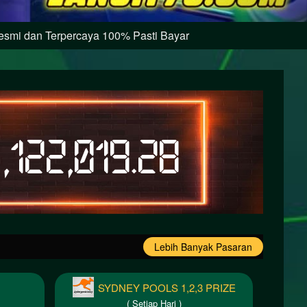
an Terpercaya 100% Pasti Bayar
,122,038.48
Lebih Banyak Pasaran
SYDNEY POOLS 1,2,3 PRIZE
( Setiap Hari )