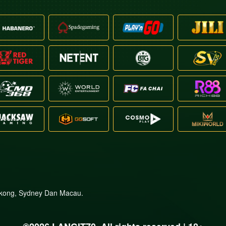
gkong, Sydney Dan Macau.