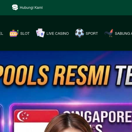
i
Hubungi Kami
EL
SLOT
LIVE CASINO
SPORT
SABUNG 