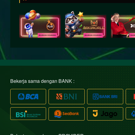
Bekerja sama dengan BANK :