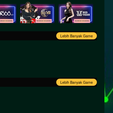
Lebih Banyak Game
Lebih Banyak Game