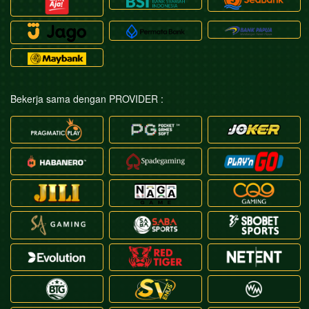
Bekerja sama dengan PROVIDER :