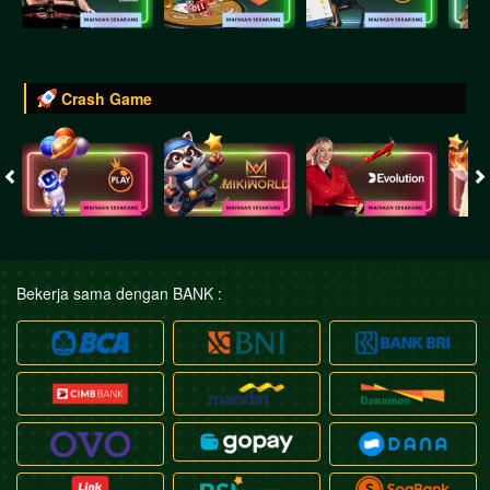
Crash Game
Bekerja sama dengan BANK :