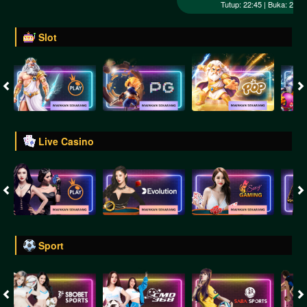
Tutup: 22:45 | Buka: 23:0
Slot
Live Casino
Sport