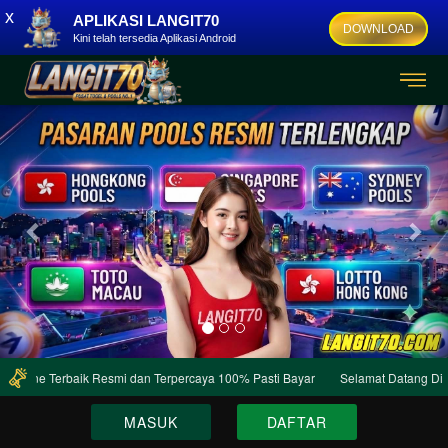
x
APLIKASI LANGIT70
DOWNLOAD
Kini telah tersedia Aplikasi Android
Previous
Nex
 Online Terbaik Resmi dan Terpercaya 100% Pasti Bayar
Selamat Datang Di Sit
MASUK
DAFTAR