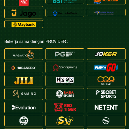
Bekerja sama dengan PROVIDER :