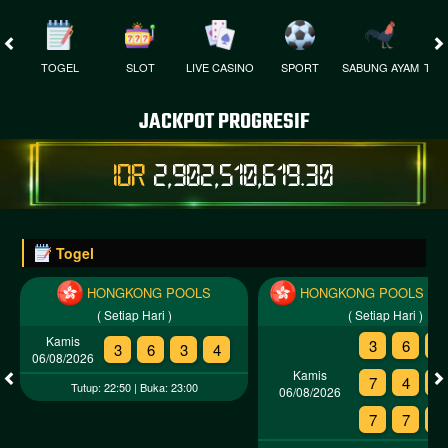
TOGEL
SLOT
LIVE CASINO
SPORT
SABUNG AYAM
TEM
JACKPOT PROGRESIF
IDR
2,902,510,624.15
Togel
HONGKONG POOLS
HONGKONG POOLS 1,2,
( Setiap Hari )
( Setiap Hari )
Kamis
3
6
3
3
6
3
4
06/08/2026
Kamis
7
4
0
Tutup: 22:50 | Buka: 23:00
06/08/2026
7
7
1