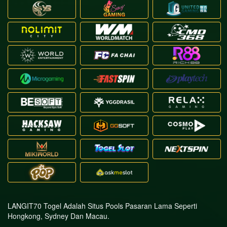
LANGIT70 Togel Adalah Situs Pools Pasaran Lama Seperti
Hongkong, Sydney Dan Macau.