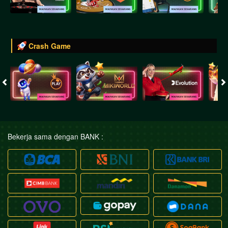
Crash Game
Bekerja sama dengan BANK :