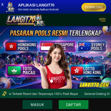
x
APLIKASI LANGIT70
DOWNLOAD
Kini telah tersedia Aplikasi Android
Previous
Nex
 Online Terbaik Resmi dan Terpercaya 100% Pasti Bayar
Selamat Datang Di Sit
MASUK
DAFTAR