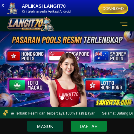
x
APLIKASI LANGIT70
DOWNLOAD
Kini telah tersedia Aplikasi Android
Previous
Nex
 Online Terbaik Resmi dan Terpercaya 100% Pasti Bayar
Selamat Datang Di Sit
MASUK
DAFTAR