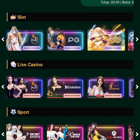
Tutup: 22:45 | Buka: 23:0
Slot
Live Casino
Sport