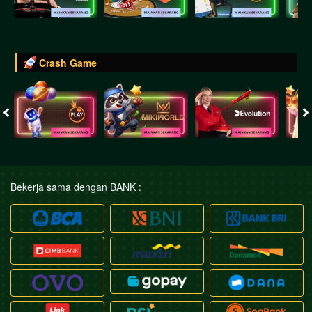
Crash Game
Bekerja sama dengan BANK :