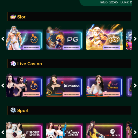
Tutup: 22:45 | Buka: 23:0
Slot
Live Casino
Sport