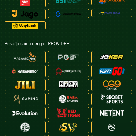
Bekerja sama dengan PROVIDER :