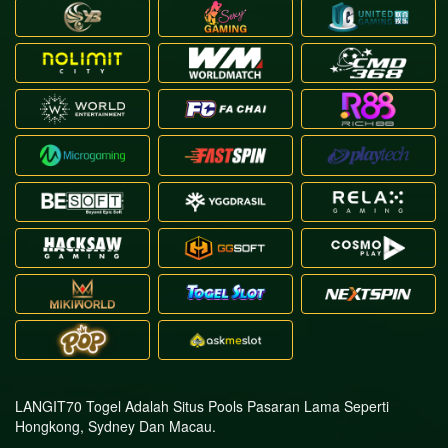
LANGIT70 Togel Adalah Situs Pools Pasaran Lama Seperti
Hongkong, Sydney Dan Macau.