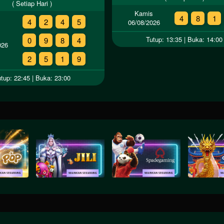
( Setiap Hari )
Kamis
4
8
1
4
2
4
5
06/08/2026
Tutup: 13:35 | Buka: 14:00
0
9
8
4
026
2
5
1
9
tup: 22:45 | Buka: 23:00