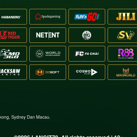
gkong, Sydney Dan Macau.