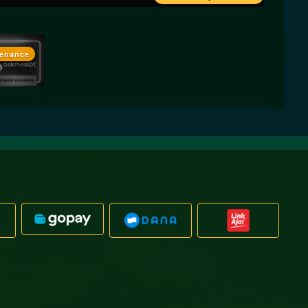
tenance