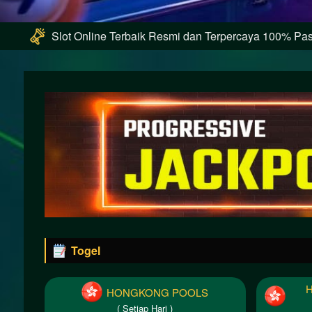
di Slot Online Terbaik Resmi dan Terpercaya 100% Pasti Bayar
Togel
HONGKONG POOLS
( Setiap Hari )