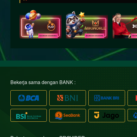
Bekerja sama dengan BANK :