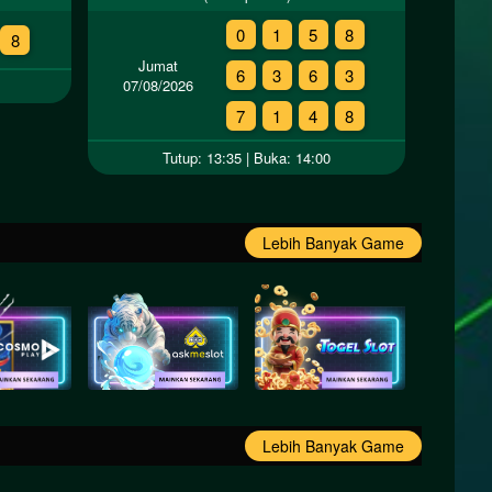
0
1
5
8
8
Jumat
6
3
6
3
07/08/2026
7
1
4
8
Tutup: 13:35 | Buka: 14:00
Lebih Banyak Game
Lebih Banyak Game