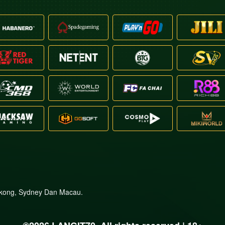
gkong, Sydney Dan Macau.