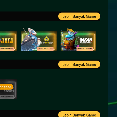
Lebih Banyak Game
Lebih Banyak Game
tenance
Lebih Banyak Game