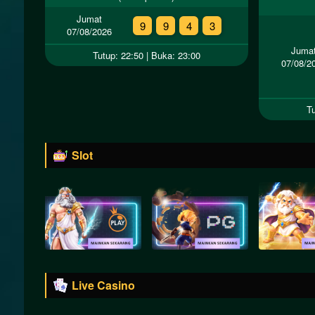
Jumat
9
9
4
3
07/08/2026
Juma
Tutup: 22:50 | Buka: 23:00
07/08/2
Tu
Slot
Live Casino