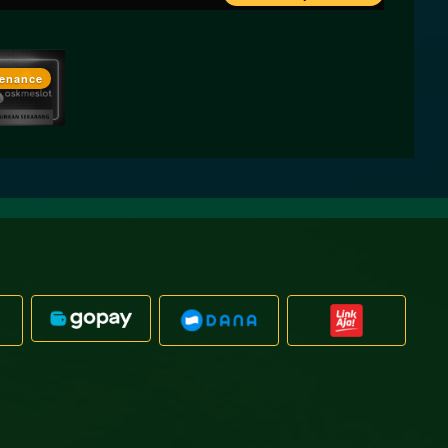
tenance