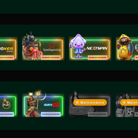
⚙ Maintenance
⚙ Main