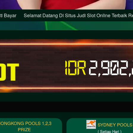
Selamat Datang Di Situs Judi Slot Online Terbaik Resmi d
IDR
2,902
HONGKONG POOLS 1,2,3
SYDNEY POOLS
PRIZE
( Setiap Hari )