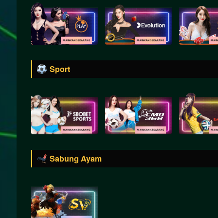
Sport
Sabung Ayam