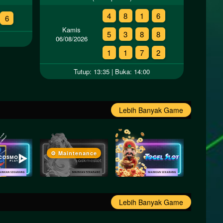
4
8
1
6
6
Kamis
5
3
8
8
06/08/2026
1
1
7
2
Tutup: 13:35 | Buka: 14:00
Lebih Banyak Game
⚙ Maintenance
Lebih Banyak Game