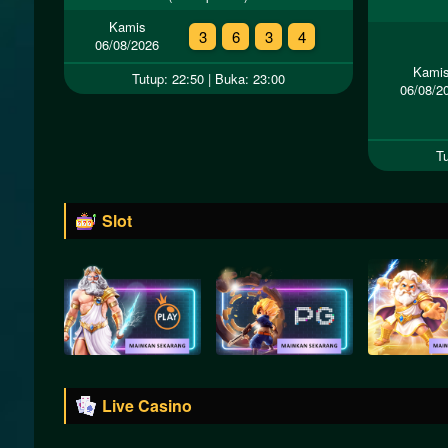
Kamis
3
6
3
4
06/08/2026
Kami
Tutup: 22:50 | Buka: 23:00
06/08/2
Tu
Slot
Live Casino