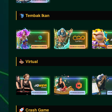
Tembak Ikan
Virtual
Crash Game